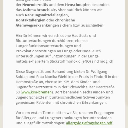
der
Neurodermitis
und dem
Heuschnupfen
besonders
das
Asthma bronchiale.
Aber natürlich können wir
auch
Nahrungsmittelallergien,
Kontaktallergien
oder
chronische
Atemwegserkrankungen
sichern bzw. ausschließen.
Hierfür können wir verschiedene Hauttests und
Blutuntersuchungen durchführen, ebenso
Lungenfunktionsuntersuchungen und
Provokationstestungen an Lunge oder Nase. Auch
Untersuchungen auf Entzündungen in der Lunge
mittels exhaliertem Stickstoffmonoxid (eNO) sind möglich.
Diese Diagnostik und Behandlung bieten Dr. Wolfgang
Soldan und Frau Monika Wiehl in der Praxis in Findorff in der
Hemmstraße an, ebenso im KiM, dem Kinder- und
Jugendfacharztzentrum in der Schwachhauser Heerstraße
50 (
www.kim-bremen
). Dort behandeln sechs Kinder- und
Jugendfachärzte mit unterschiedlichen Schwerpunkten
gemeinsam Patienten mit chronischen Erkrankungen.
Vor dem ersten Termin bitten wir Sie, unseren Fragebogen
für Allergien und Lungenerkrankungen herunterzuladen
und ausgefüllt mitzubringen:
allergologiefragebogen.pdf