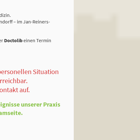
dizin.
ndorff – im Jan-Reiners-
er
Doctolib
einen Termin
personellen Situation
rreichbar.
ontakt auf.
eignisse unserer Praxis
amseite.