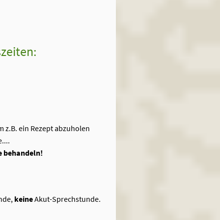
szeiten:
m z.B. ein Rezept abzuholen
....
de behandeln!
unde,
keine
Akut-Sprechstunde.