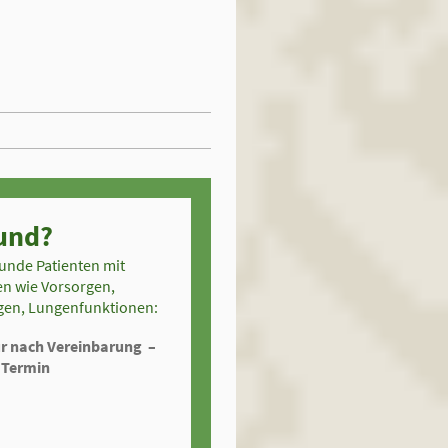
und?
unde Patienten mit
n wie Vorsorgen,
en, Lungenfunktionen:
ur nach Vereinbarung –
 Termin